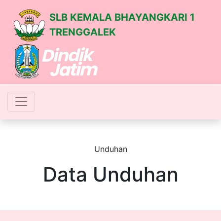
SLB KEMALA BHAYANGKARI 1
TRENGGALEK
Unduhan
Data Unduhan