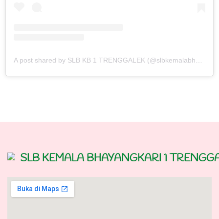
A post shared by SLB KB 1 TRENGGALEK (@slbkemalabhayangkaritrenggalek)
SLB KEMALA BHAYANGKARI 1 TRENGG