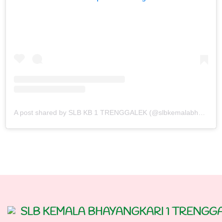
A post shared by SLB KB 1 TRENGGALEK (@slbkemalabhayangkaritrenggalek)
SLB KEMALA BHAYANGKARI 1 TRENGG