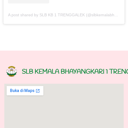
A post shared by SLB KB 1 TRENGGALEK (@slbkemalabhayangkaritrenggalek)
SLB KEMALA BHAYANGKARI 1 TRE