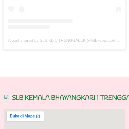
A post shared by SLB KB 1 TRENGGALEK (@slbkemalabhayangkaritrenggalek)
SLB KEMALA BHAYANGKARI 1 TRENGG