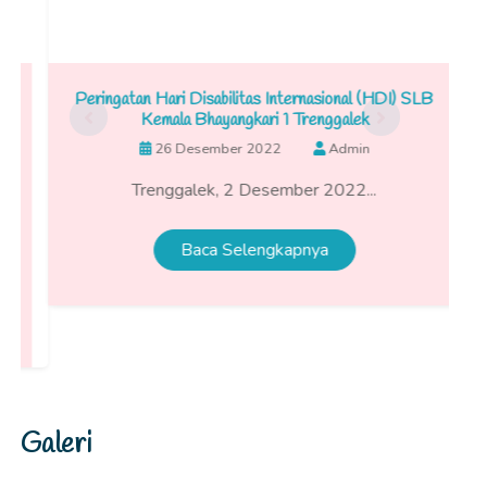
Peringatan Hari Disabilitas Internasional (HDI) SLB
Kemala Bhayangkari 1 Trenggalek
K
26 Desember 2022
Admin
Trenggalek, 2 Desember 2022...
Baca Selengkapnya
Galeri